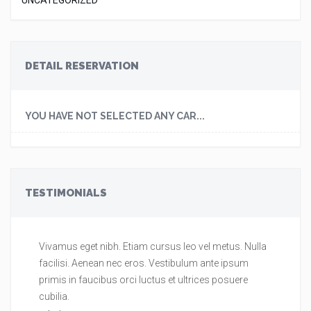
UNCATEGORIZED
DETAIL RESERVATION
YOU HAVE NOT SELECTED ANY CAR...
TESTIMONIALS
Vivamus eget nibh. Etiam cursus leo vel metus. Nulla
Vi
facilisi. Aenean nec eros. Vestibulum ante ipsum
fa
primis in faucibus orci luctus et ultrices posuere
pr
cubilia.
cu