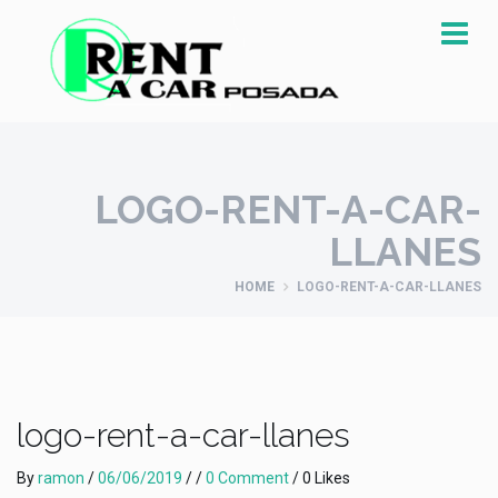
LOGO-RENT-A-CAR-
LLANES
HOME
LOGO-RENT-A-CAR-LLANES
logo-rent-a-car-llanes
By
ramon
/
06/06/2019
/ /
0 Comment
/ 0 Likes