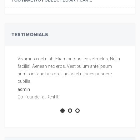
YOU HAVE NOT SELECTED ANY CAR...
TESTIMONIALS
Vivamus eget nibh. Etiam cursus leo vel metus. Nulla
Vi
facilisi. Aenean nec eros. Vestibulum ante ipsum
fa
primis in faucibus orci luctus et ultrices posuere
pr
cubilia.
cu
admin
ad
Co- founder at Rent It
Co