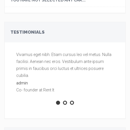
YOU HAVE NOT SELECTED ANY CAR...
TESTIMONIALS
Vivamus eget nibh. Etiam cursus leo vel metus. Nulla
Vi
facilisi. Aenean nec eros. Vestibulum ante ipsum
fa
primis in faucibus orci luctus et ultrices posuere
pr
cubilia.
cu
admin
ad
Co- founder at Rent It
Co